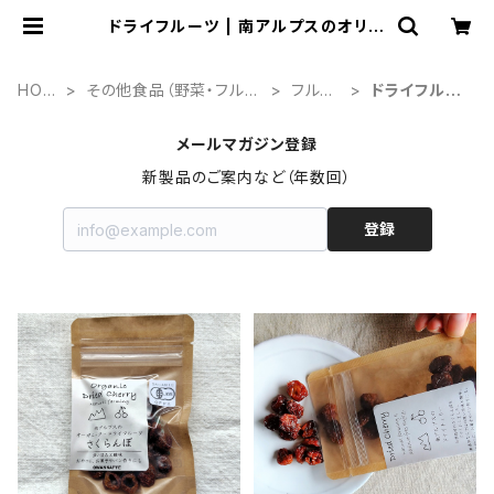
ドライフルーツ | 南アルプスのオリー
ブ畑 ながら
HOM
その他食品（野菜・フルー
フルー
ドライフルー
E
ツ）
ツ
ツ
メールマガジン登録
新製品のご案内など（年数回）
登録