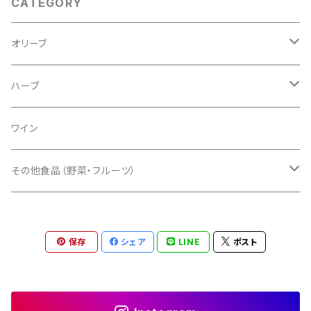
CATEGORY
オリーブ
オリーブオイル
ハーブ
オリーブ食品
食品
ワイン
オリーブリーフティー
オリーブ盆栽
非食用ハーブ
その他食品（野菜・フルーツ）
ドライオリーブ
オリーブ苗
ハーブ盆栽
野菜
保存
シェア
LINE
ポスト
オリーブ果実(生の実/要加工)
野菜加工品
薪
フルーツ
ドライフルーツ