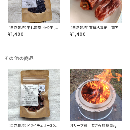
【自然栽培】干し葡萄 小公子(種
【自然栽培】有機枯露柿 南アル
あり) 30g 南アルプスのオー
プスのドライフルーツ
¥1,400
¥1,400
ガニック・ドライフルーツ
その他の商品
【自然栽培】ドライチェリー30g
オリーブ薪 焚き火用枝３kg
南アルプスのオーガニック・ド