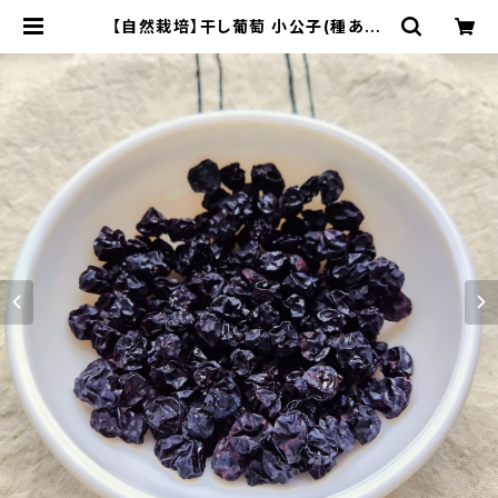
【自然栽培】干し葡萄 小公子(種あり)
60g 南アルプスのオーガニック・ド
ライフルーツ | 南アルプスのオリーブ
畑 ながら