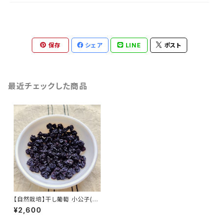
保存
シェア
LINE
ポスト
最近チェックした商品
【自然栽培】干し葡萄 小公子(種
あり) 60g 南アルプスのオー
¥2,600
ガニック・ドライフルーツ